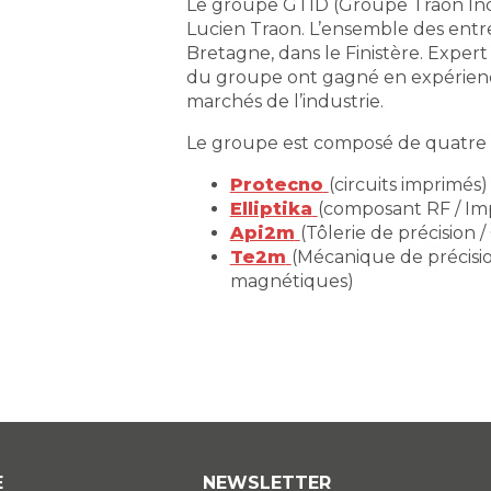
Le groupe GTID (Groupe Traon Ind
Lucien Traon. L’ensemble des entr
Bretagne, dans le Finistère. Expert
du groupe ont gagné en expérience
marchés de l’industrie.
Le groupe est composé de quatre e
Protecno
(circuits imprimés)
Elliptika
(composant RF / Im
Api2m
(Tôlerie de précision
Te2m
(Mécanique de précisi
magnétiques)
E
NEWSLETTER