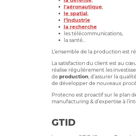
la défense
,
l’aéronautique
,
le spatial
,
l'industrie
la recherche
les télécommunications,
la santé...
L’ensemble de la production est réa
La satisfaction du client est au cœ
réalise régulièrement les investis
de
production
, d’assurer la qualit
de développer de nouveaux procé
Protecno est proactif sur le plan d
manufacturing & d’expertise à l’int
GTID