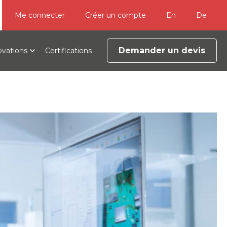
Me connecter
Créer un compte
En
De
Demander un devis
ovations
Certifications